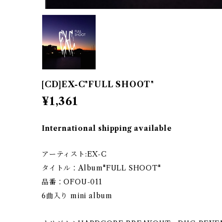
[CD]EX-C"FULL SHOOT"
¥1,361
International shipping available
アーティスト:EX-C
タイトル：Album"FULL SHOOT"
品番：OFOU-011
6曲入り mini album