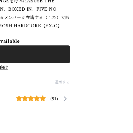
NGEを母体にABUSE THE
N、BOXED IN、FIVE NO
蒼々たるメンバーが在籍する（した）大阪
OSH HARDCORE【EX-C】
available
向け
通報する
(91)