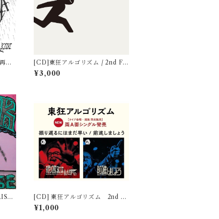
"再発
[CD]東狂アルゴリズム / 2nd Ful
l album TOKYO ALGORITHM
¥3,000
II"やあ。凡人"
RISK
[CD] 東狂アルゴリズム 2nd si
"
ngle "振り返るにはまだ早い／前
¥1,000
進しましょう"