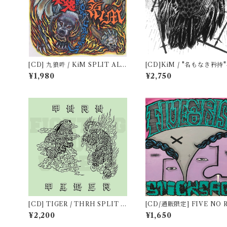
[CD] 九狼吽 / KiM SPLIT ALB
[CD]KiM / "名もなき矜持
UM "Fighting our upsets"
盤
¥1,980
¥2,750
[CD] TIGER / THRH SPLIT A
[CD/通販限定] FIVE NO 
LBUM "Fighting our upsets"
7th album "STICKS AGE
¥2,200
¥1,650