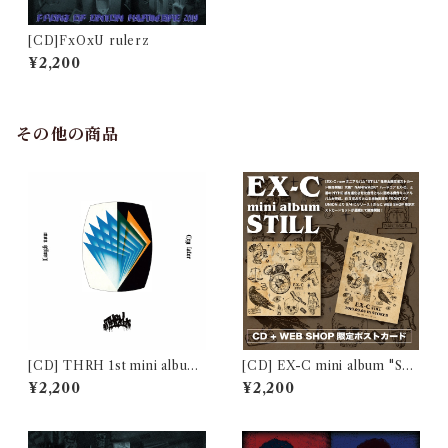
[CD]FxOxU rulerz
¥2,200
その他の商品
[CD] THRH 1st mini album
[CD] EX-C mini album "STI
"Laugh now, Cry later"
LL" + ジャケットポストカー
¥2,200
¥2,200
ドSET