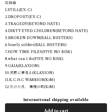
収録曲
1.STILL(EX-C)
2.DROPOUT(EX-C)
3.TRAGEDY(BEYOND HATE)
4.DIRTY EYED CHILDREN(BEYOND HATE)
5.BROKEN DOWN(BALL BUSTERS)
6.lonely soldier(BALL BUSTERS)
7.HOW TIME FILES(FIVE NO RISK)
8.what can I do(FIVE NO RISK)
9.GAIA(KLAXION)
10.荒野に夢見る(KLAXION)
11.K.C.H.C WARRIOR(KiM)
12.欠けた月、 慚愧の町(KiM)
International shipping available
Add to cart