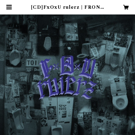
[CD]FxOxU rulerz | FRONT
OF UNION web shop