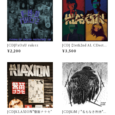
[CD]FxOxU rulerz
[CD]【1st&2nd AL CDset】
KLAXION 2nd FULL ALB
¥2,200
¥3,500
UM 「アヴァンギャルド」+ 1
st FULL ALBUM 「警笛ナラ
セ」
[CD]KLAXION"警笛ナラセ”
[CD]KiM / "名もなき矜持"再