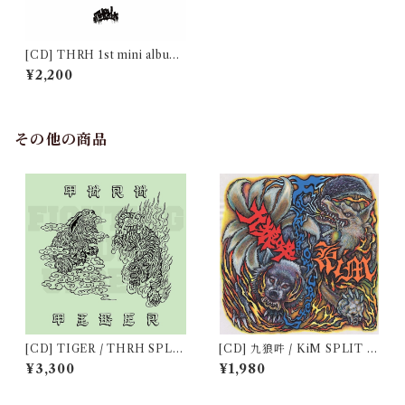
[CD] THRH 1st mini album
"Laugh now, Cry later"
¥2,200
その他の商品
[CD] TIGER / THRH SPLI
[CD] 九狼吽 / KiM SPLIT A
T ALBUM "Fighting our up
LBUM "Fighting our upset
¥3,300
¥1,980
sets" + THRH 1st mini albu
s"
m "Laugh now, Cry later" S
ET