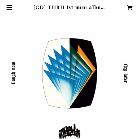
[CD] THRH 1st mini album
"Laugh now, Cry later" | FRO
NT OF UNION web shop