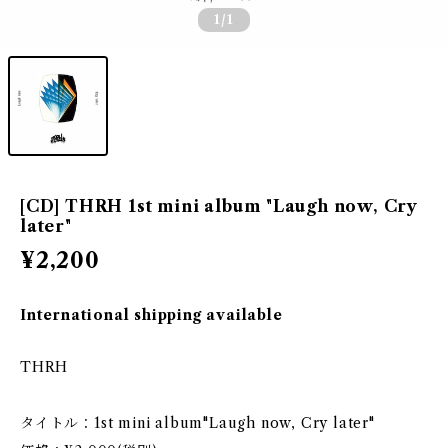
1
/1
[CD] THRH 1st mini album "Laugh now, Cry
later"
¥2,200
International shipping available
THRH
タイトル：1st mini album"Laugh now, Cry later"