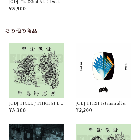
[CD]【1st&2nd AL CDset】
KLAXION 2nd FULL ALB
¥3,500
UM 「アヴァンギャルド」+ 1
st FULL ALBUM 「警笛ナラ
セ」
その他の商品
[CD] TIGER / THRH SPLI
[CD] THRH 1st mini album
T ALBUM "Fighting our up
"Laugh now, Cry later"
¥3,300
¥2,200
sets" + THRH 1st mini albu
m "Laugh now, Cry later" S
ET