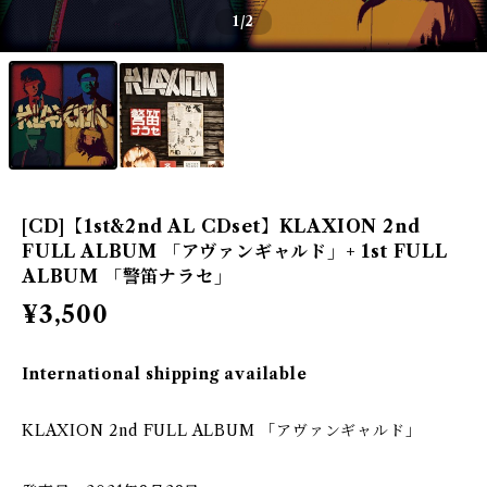
1
/2
[CD]【1st&2nd AL CDset】KLAXION 2nd
FULL ALBUM 「アヴァンギャルド」+ 1st FULL
ALBUM 「警笛ナラセ」
¥3,500
International shipping available
KLAXION 2nd FULL ALBUM 「アヴァンギャルド」