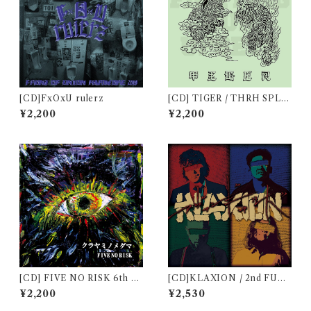
[CD]FxOxU rulerz
[CD] TIGER / THRH SPLI
T ALBUM "Fighting our up
¥2,200
¥2,200
sets"
[CD] FIVE NO RISK 6th al
[CD]KLAXION / 2nd FULL
bum "クラヤミノメダマ"
ALBUM "アヴァンギャルド"
¥2,200
¥2,530