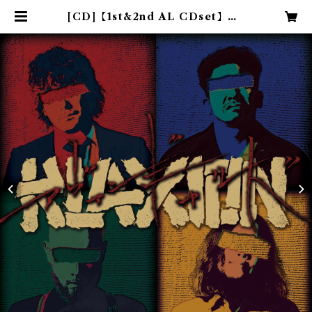
[CD]【1st&2nd AL CDset】KL
AXION 2nd FULL ALBUM
「アヴァンギャルド」+ 1st FULL
ALBUM 「警笛ナラセ」 | FRON
T OF UNION web shop