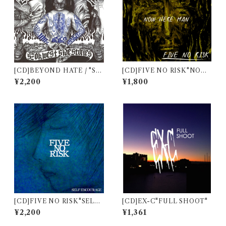
[CD]BEYOND HATE / "SZ
[CD]FIVE NO RISK"NOW
OK West Side Stories"
HERE MAN"
¥2,200
¥1,800
[CD]FIVE NO RISK"SELF
[CD]EX-C"FULL SHOOT"
ENCOURAGE"
¥2,200
¥1,361