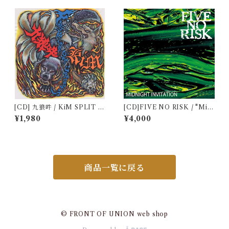
[CD] 九狼吽 / KiM SPLIT A
[CD]FIVE NO RISK / "Mid
LBUM "Fighting our upset
night invitation"+"クラヤミ
¥1,980
¥4,000
s"
ノメダマ" セット
商品一覧に戻る
© FRONT OF UNION web shop