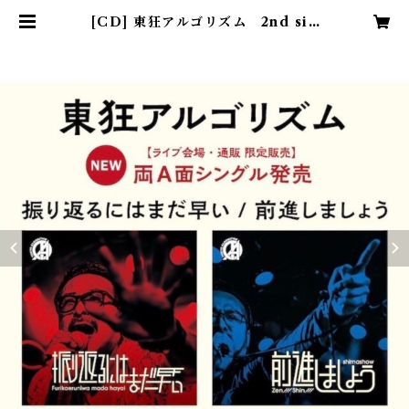
[CD] 東狂アルゴリズム 2nd sin
gle "振り返るにはまだ早い／前進
しましょう" | FRONT OF UNIO
N web shop