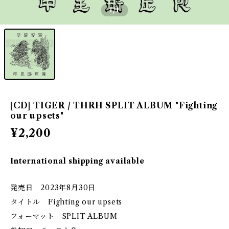
1
/1
[CD] TIGER / THRH SPLIT ALBUM "Fighting
our upsets"
¥2,200
International shipping available
発売日 2023年8月30日
タイトル Fighting our upsets
フォーマット SPLIT ALBUM