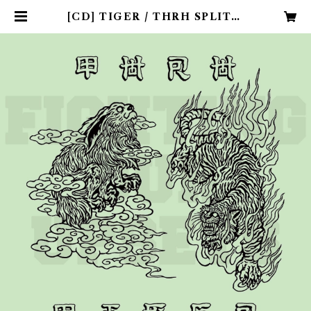
[CD] TIGER / THRH SPLIT A
LBUM "Fighting our upsets" |
FRONT OF UNION web shop