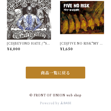
[CD]BEYOND HATE / "SZ
[CD]FIVE NO RISK"MY P
OK West Side Stories" +
ULSE"
¥4,000
¥1,650
"MADE IN JAPAN" セット
商品一覧に戻る
© FRONT OF UNION web shop
Powered by