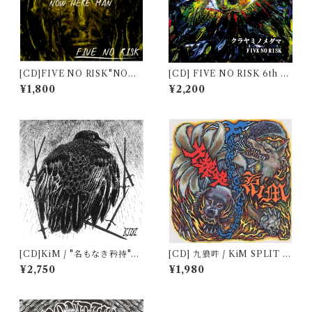
[CD]FIVE NO RISK"NOW
[CD] FIVE NO RISK 6th al
HERE MAN"
bum "クラヤミノメダマ"
¥1,800
¥2,200
[CD]KiM / "名もなき矜持"再
[CD] 九狼吽 / KiM SPLIT A
発盤
LBUM "Fighting our upset
¥2,750
¥1,980
s"