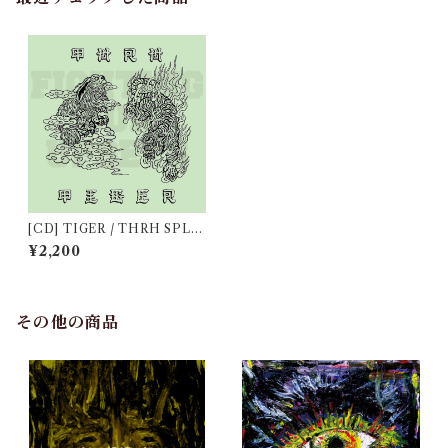
[CD] TIGER / THRH SPLI
T ALBUM "Fighting our up
¥2,200
sets"
その他の商品